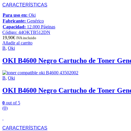
CARACTERÍSTICAS
Para uso en:
Oki
Fabricante:
Genérico
Capacidad:
12.000 Páginas
Código: 44OKTB512DN
19,90
€
IVA incluido
Añadir al carrito
B
,
Oki
OKI B4600 Negro Cartucho de Toner Gene
B
,
Oki
OKI B4600 Negro Cartucho de Toner Gene
0
out of 5
(0)
CARACTERÍSTICAS