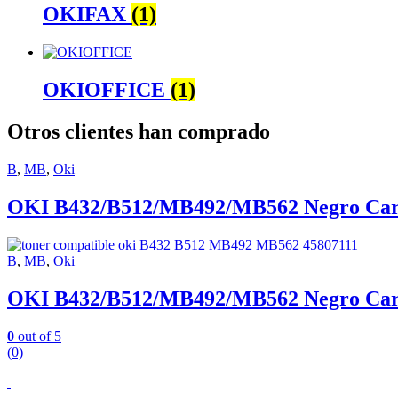
OKIFAX
(1)
OKIOFFICE
(1)
Otros clientes han comprado
B
,
MB
,
Oki
OKI B432/B512/MB492/MB562 Negro Cartu
B
,
MB
,
Oki
OKI B432/B512/MB492/MB562 Negro Cartu
0
out of 5
(0)