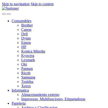
Skip to navigation
Skip to content
Consumibles
Brother
Canon
Dell
Dymo
Epson
HP
Konica Minolta
Kyocera
Lexmark
Oki
Pantum
Ricoh
Samsung
Toshiba
Xerox
Informatica
Almacenamiento externo
Impresoras, Multifunciones, Etiquetadoras
Papeleria
Archivo y Clasificacion