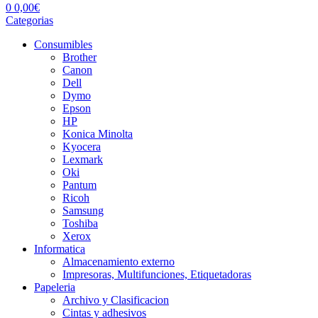
0
0,00
€
Categorias
Consumibles
Brother
Canon
Dell
Dymo
Epson
HP
Konica Minolta
Kyocera
Lexmark
Oki
Pantum
Ricoh
Samsung
Toshiba
Xerox
Informatica
Almacenamiento externo
Impresoras, Multifunciones, Etiquetadoras
Papeleria
Archivo y Clasificacion
Cintas y adhesivos