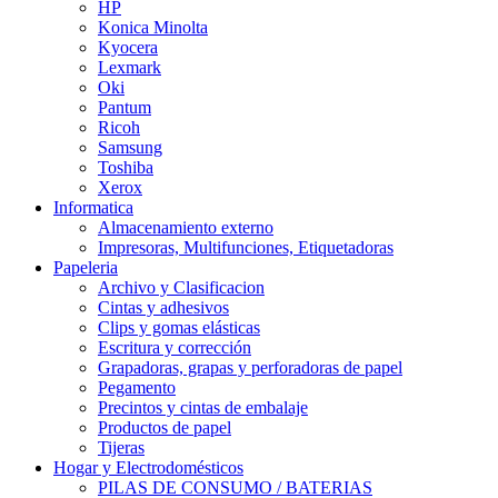
HP
Konica Minolta
Kyocera
Lexmark
Oki
Pantum
Ricoh
Samsung
Toshiba
Xerox
Informatica
Almacenamiento externo
Impresoras, Multifunciones, Etiquetadoras
Papeleria
Archivo y Clasificacion
Cintas y adhesivos
Clips y gomas elásticas
Escritura y corrección
Grapadoras, grapas y perforadoras de papel
Pegamento
Precintos y cintas de embalaje
Productos de papel
Tijeras
Hogar y Electrodomésticos
PILAS DE CONSUMO / BATERIAS