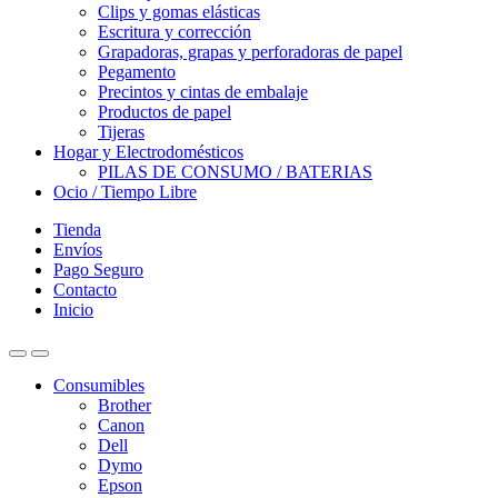
Clips y gomas elásticas
Escritura y corrección
Grapadoras, grapas y perforadoras de papel
Pegamento
Precintos y cintas de embalaje
Productos de papel
Tijeras
Hogar y Electrodomésticos
PILAS DE CONSUMO / BATERIAS
Ocio / Tiempo Libre
Tienda
Envíos
Pago Seguro
Contacto
Inicio
Consumibles
Brother
Canon
Dell
Dymo
Epson