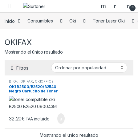
Skip to navigation
Skip to content
0
Inicio
Consumibles
Oki
Toner Laser Oki
OKIFAX
Mostrando el único resultado
Filtros
B
,
Oki
,
OKIFAX
,
OKIOFFICE
OKI B2500/B2520/B2540
Negro Cartucho de Toner
Generico – Reemplaza
09004391
32,20
€
IVA incluido
Mostrando el único resultado