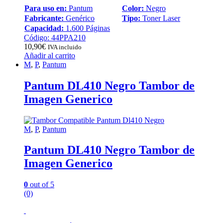
Para uso en:
Pantum
Color:
Negro
Fabricante:
Genérico
Tipo:
Toner Laser
Capacidad:
1.600 Páginas
Código: 44PPA210
10,90
€
IVA incluido
Añadir al carrito
M
,
P
,
Pantum
Pantum DL410 Negro Tambor de
Imagen Generico
M
,
P
,
Pantum
Pantum DL410 Negro Tambor de
Imagen Generico
0
out of 5
(0)