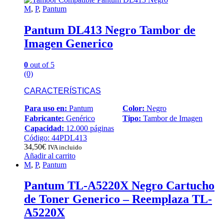
M
,
P
,
Pantum
Pantum DL413 Negro Tambor de
Imagen Generico
0
out of 5
(0)
CARACTERÍSTICAS
Para uso en:
Pantum
Color:
Negro
Fabricante:
Genérico
Tipo:
Tambor de Imagen
Capacidad:
12.000 páginas
Código: 44PDL413
34,50
€
IVA incluido
Añadir al carrito
M
,
P
,
Pantum
Pantum TL-A5220X Negro Cartucho
de Toner Generico – Reemplaza TL-
A5220X