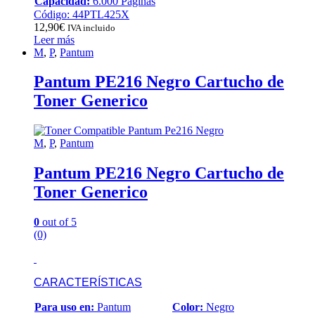
Capacidad:
6.000 Páginas
Código: 44PTL425X
12,90
€
IVA incluido
Leer más
M
,
P
,
Pantum
Pantum PE216 Negro Cartucho de
Toner Generico
M
,
P
,
Pantum
Pantum PE216 Negro Cartucho de
Toner Generico
0
out of 5
(0)
CARACTERÍSTICAS
Para uso en:
Pantum
Color:
Negro