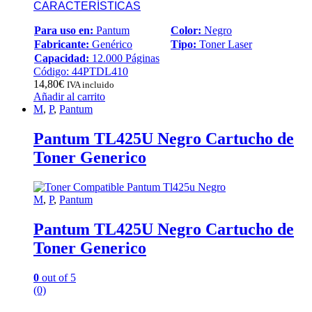
CARACTERÍSTICAS
Para uso en:
Pantum
Color:
Negro
Fabricante:
Genérico
Tipo:
Toner Laser
Capacidad:
12.000 Páginas
Código: 44PTDL410
14,80
€
IVA incluido
Añadir al carrito
M
,
P
,
Pantum
Pantum TL425U Negro Cartucho de
Toner Generico
M
,
P
,
Pantum
Pantum TL425U Negro Cartucho de
Toner Generico
0
out of 5
(0)