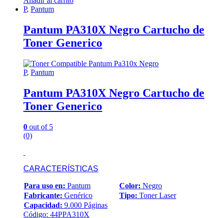
Añadir al carrito
P
,
Pantum
Pantum PA310X Negro Cartucho de
Toner Generico
P
,
Pantum
Pantum PA310X Negro Cartucho de
Toner Generico
0
out of 5
(0)
CARACTERÍSTICAS
Para uso en:
Pantum
Color:
Negro
Fabricante:
Genérico
Tipo:
Toner Laser
Capacidad:
9.000 Páginas
Código: 44PPA310X