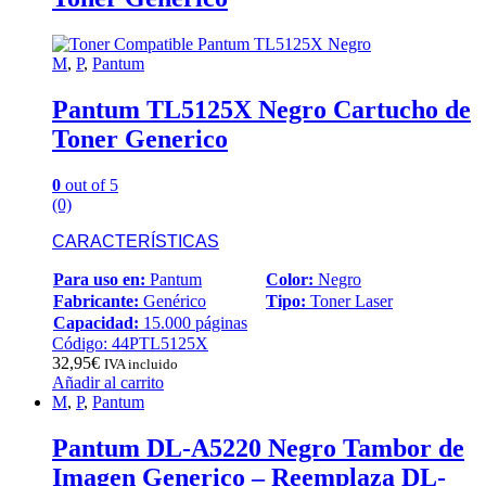
M
,
P
,
Pantum
Pantum TL5125X Negro Cartucho de
Toner Generico
0
out of 5
(0)
CARACTERÍSTICAS
Para uso en:
Pantum
Color:
Negro
Fabricante:
Genérico
Tipo:
Toner Laser
Capacidad:
15.000 páginas
Código: 44PTL5125X
32,95
€
IVA incluido
Añadir al carrito
M
,
P
,
Pantum
Pantum DL-A5220 Negro Tambor de
Imagen Generico – Reemplaza DL-