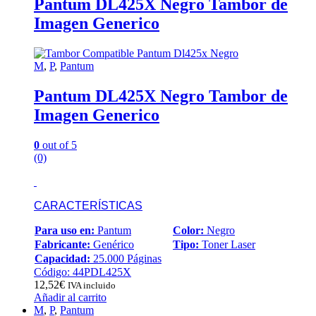
Pantum DL425X Negro Tambor de
Imagen Generico
M
,
P
,
Pantum
Pantum DL425X Negro Tambor de
Imagen Generico
0
out of 5
(0)
CARACTERÍSTICAS
Para uso en:
Pantum
Color:
Negro
Fabricante:
Genérico
Tipo:
Toner Laser
Capacidad:
25.000 Páginas
Código: 44PDL425X
12,52
€
IVA incluido
Añadir al carrito
M
,
P
,
Pantum