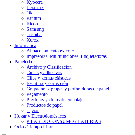
Kyocera
Lexmark
Oki
Pantum
Ricoh
Samsung
Toshiba
Xerox
Informatica
Almacenamiento externo
Impresoras, Multifunciones, Etiquetadoras
Papeleria
Archivo y Clasificacion
Cintas y adhesivos
Clips y gomas elásticas
Escritura y corrección
Grapadoras, grapas y perforadoras de papel
Pegamento
Precintos y cintas de embalaje
Productos de papel
Tijeras
Hogar y Electrodomésticos
PILAS DE CONSUMO / BATERIAS
Ocio / Tiempo Libre