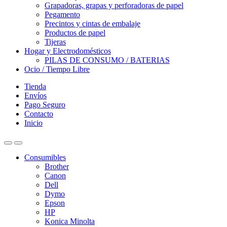
Grapadoras, grapas y perforadoras de papel
Pegamento
Precintos y cintas de embalaje
Productos de papel
Tijeras
Hogar y Electrodomésticos
PILAS DE CONSUMO / BATERIAS
Ocio / Tiempo Libre
Tienda
Envíos
Pago Seguro
Contacto
Inicio
Consumibles
Brother
Canon
Dell
Dymo
Epson
HP
Konica Minolta