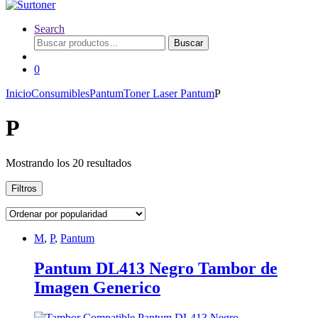
Search
Buscar
Buscar
por:
0
Inicio
Consumibles
Pantum
Toner Laser Pantum
P
P
Ordenado
Mostrando los 20 resultados
por
popularidad
Filtros
M
,
P
,
Pantum
Pantum DL413 Negro Tambor de
Imagen Generico