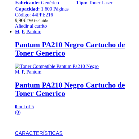
Fabricante:
Genérico
Tipo:
Toner Laser
Capacidad:
1.600 Páginas
Código: 44PPE216
9,90
€
IVA incluido
Añadir al carrito
M
,
P
,
Pantum
Pantum PA210 Negro Cartucho de
Toner Generico
M
,
P
,
Pantum
Pantum PA210 Negro Cartucho de
Toner Generico
0
out of 5
(0)
CARACTERÍSTICAS