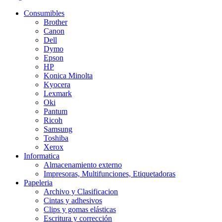
Consumibles
Brother
Canon
Dell
Dymo
Epson
HP
Konica Minolta
Kyocera
Lexmark
Oki
Pantum
Ricoh
Samsung
Toshiba
Xerox
Informatica
Almacenamiento externo
Impresoras, Multifunciones, Etiquetadoras
Papeleria
Archivo y Clasificacion
Cintas y adhesivos
Clips y gomas elásticas
Escritura y corrección