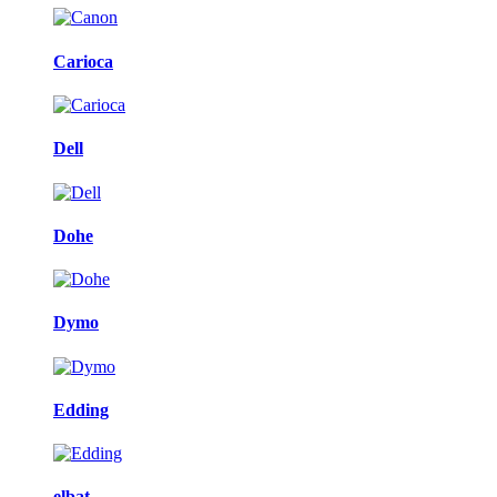
Carioca
Dell
Dohe
Dymo
Edding
elbat