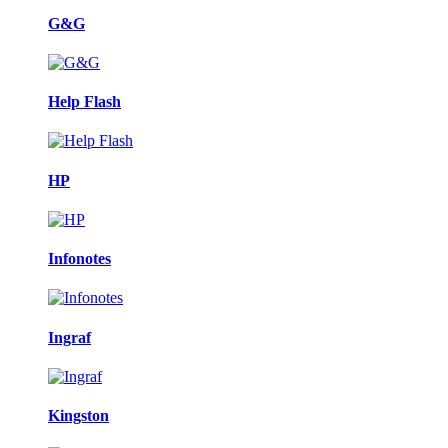
G&G
Help Flash
HP
Infonotes
Ingraf
Kingston