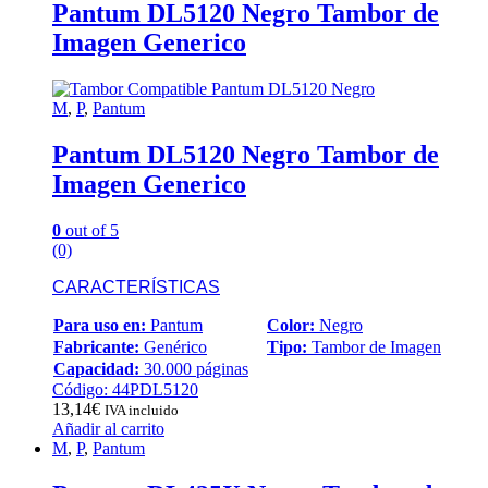
Pantum DL5120 Negro Tambor de
Imagen Generico
M
,
P
,
Pantum
Pantum DL5120 Negro Tambor de
Imagen Generico
0
out of 5
(0)
CARACTERÍSTICAS
Para uso en:
Pantum
Color:
Negro
Fabricante:
Genérico
Tipo:
Tambor de Imagen
Capacidad:
30.000 páginas
Código: 44PDL5120
13,14
€
IVA incluido
Añadir al carrito
M
,
P
,
Pantum