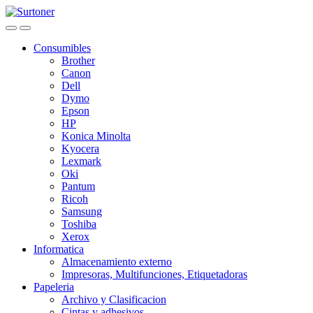
Skip
Skip
to
to
navigation
content
Consumibles
Brother
Canon
Dell
Dymo
Epson
HP
Konica Minolta
Kyocera
Lexmark
Oki
Pantum
Ricoh
Samsung
Toshiba
Xerox
Informatica
Almacenamiento externo
Impresoras, Multifunciones, Etiquetadoras
Papeleria
Archivo y Clasificacion
Cintas y adhesivos