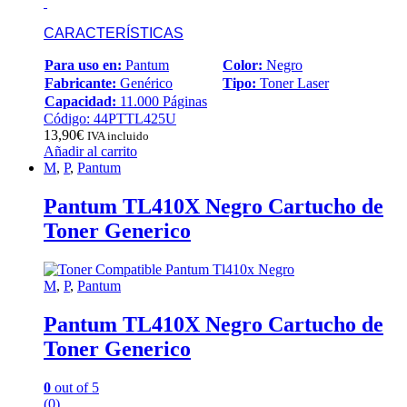
CARACTERÍSTICAS
Para uso en:
Pantum
Color:
Negro
Fabricante:
Genérico
Tipo:
Toner Laser
Capacidad:
11.000 Páginas
Código: 44PTTL425U
13,90
€
IVA incluido
Añadir al carrito
M
,
P
,
Pantum
Pantum TL410X Negro Cartucho de
Toner Generico
M
,
P
,
Pantum
Pantum TL410X Negro Cartucho de
Toner Generico
0
out of 5
(0)