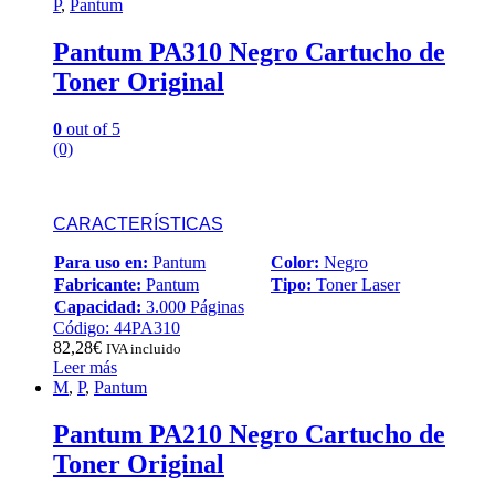
P
,
Pantum
Pantum PA310 Negro Cartucho de
Toner Original
0
out of 5
(0)
CARACTERÍSTICAS
Para uso en:
Pantum
Color:
Negro
Fabricante:
Pantum
Tipo:
Toner Laser
Capacidad:
3.000 Páginas
Código: 44PA310
82,28
€
IVA incluido
Leer más
M
,
P
,
Pantum
Pantum PA210 Negro Cartucho de
Toner Original