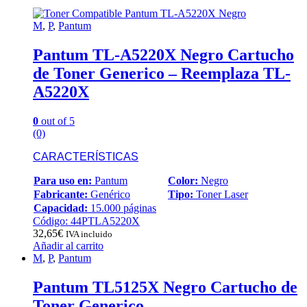
M
,
P
,
Pantum
Pantum TL-A5220X Negro Cartucho
de Toner Generico – Reemplaza TL-
A5220X
0
out of 5
(0)
CARACTERÍSTICAS
Para uso en:
Pantum
Color:
Negro
Fabricante:
Genérico
Tipo:
Toner Laser
Capacidad:
15.000 páginas
Código: 44PTLA5220X
32,65
€
IVA incluido
Añadir al carrito
M
,
P
,
Pantum
Pantum TL5125X Negro Cartucho de
Toner Generico