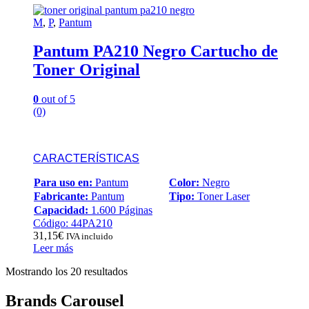
M
,
P
,
Pantum
Pantum PA210 Negro Cartucho de
Toner Original
0
out of 5
(0)
CARACTERÍSTICAS
Para uso en:
Pantum
Color:
Negro
Fabricante:
Pantum
Tipo:
Toner Laser
Capacidad:
1.600 Páginas
Código: 44PA210
31,15
€
IVA incluido
Leer más
Ordenado
Mostrando los 20 resultados
por
popularidad
Brands Carousel