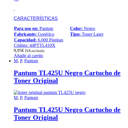
CARACTERÍSTICAS
Para uso en:
Pantum
Color:
Negro
Fabricante:
Genérico
Tipo:
Toner Laser
Capacidad:
6.000 Páginas
Código: 44PTTL410X
9,95
€
IVA incluido
Añadir al carrito
M
,
P
,
Pantum
Pantum TL425U Negro Cartucho de
Toner Original
M
,
P
,
Pantum
Pantum TL425U Negro Cartucho de
Toner Original