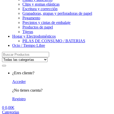
Clips y gomas elásticas
Escritura y corrección
Grapadoras, grapas y perforadoras de papel
Pegamento
Precintos y cintas de embalaje
Productos de papel
Tijeras
Hogar y Electrodomésticos
PILAS DE CONSUMO / BATERIAS
Ocio / Tiempo Libre
Search
for:
¿Eres cliente?
Acceder
¿No tienes cuenta?
Registro
0
0,00
€
Categorias