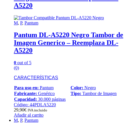
A5220
M
,
P
,
Pantum
Pantum DL-A5220 Negro Tambor de
Imagen Generico – Reemplaza DL-
A5220
0
out of 5
(0)
CARACTERÍSTICAS
Para uso en:
Pantum
Color:
Negro
Fabricante:
Genérico
Tipo:
Tambor de Imagen
Capacidad:
30.000 páginas
Código: 44PDLA5220
29,90
€
IVA incluido
Añadir al carrito
M
,
P
,
Pantum