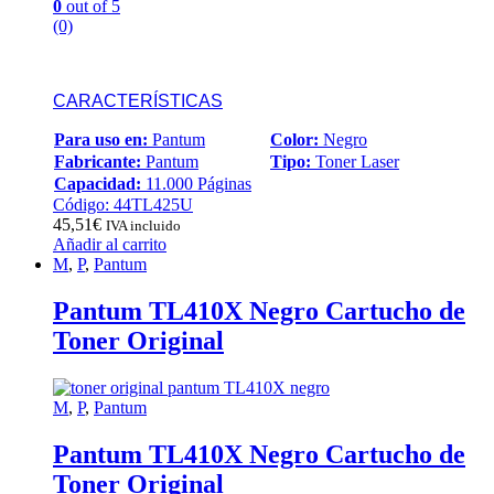
0
out of 5
(0)
CARACTERÍSTICAS
Para uso en:
Pantum
Color:
Negro
Fabricante:
Pantum
Tipo:
Toner Laser
Capacidad:
11.000 Páginas
Código: 44TL425U
45,51
€
IVA incluido
Añadir al carrito
M
,
P
,
Pantum
Pantum TL410X Negro Cartucho de
Toner Original
M
,
P
,
Pantum
Pantum TL410X Negro Cartucho de
Toner Original