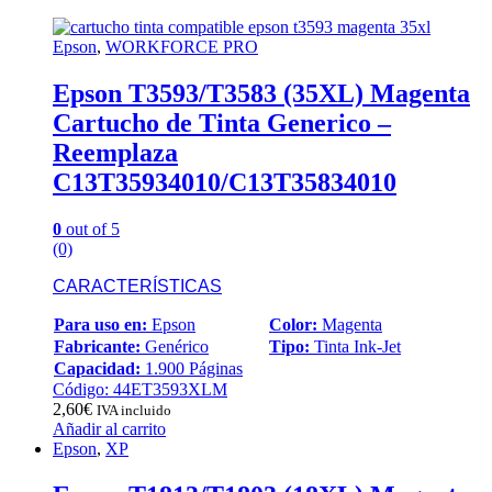
Epson
,
WORKFORCE PRO
Epson T3593/T3583 (35XL) Magenta
Cartucho de Tinta Generico –
Reemplaza
C13T35934010/C13T35834010
0
out of 5
(0)
CARACTERÍSTICAS
Para uso en:
Epson
Color:
Magenta
Fabricante:
Genérico
Tipo:
Tinta Ink-Jet
Capacidad:
1.900 Páginas
Código: 44ET3593XLM
2,60
€
IVA incluido
Añadir al carrito
Epson
,
XP