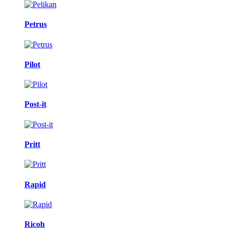
Petrus
Pilot
Post-it
Pritt
Rapid
Ricoh