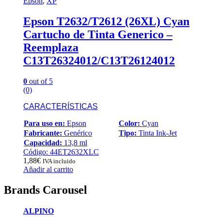
Epson
,
XP
Epson T2632/T2612 (26XL) Cyan
Cartucho de Tinta Generico –
Reemplaza
C13T26324012/C13T26124012
0
out of 5
(0)
CARACTERÍSTICAS
Para uso en:
Epson
Color:
Cyan
Fabricante:
Genérico
Tipo:
Tinta Ink-Jet
Capacidad:
13,8 ml
Código: 44ET2632XLC
1,88
€
IVA incluido
Añadir al carrito
Brands Carousel
ALPINO