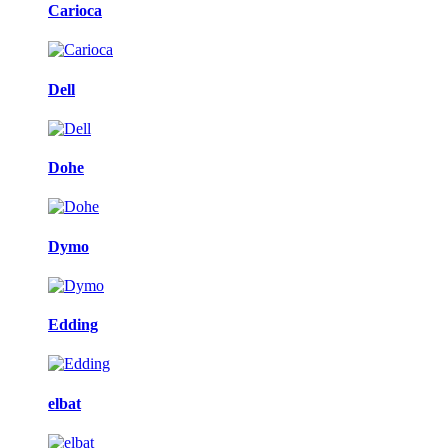
Carioca
Dell
Dohe
Dymo
Edding
elbat