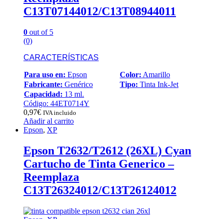
C13T07144012/C13T08944011
0
out of 5
(0)
CARACTERÍSTICAS
Para uso en:
Epson
Color:
Amarillo
Fabricante:
Genérico
Tipo:
Tinta Ink-Jet
Capacidad:
13 ml.
Código: 44ET0714Y
0,97
€
IVA incluido
Añadir al carrito
Epson
,
XP
Epson T2632/T2612 (26XL) Cyan
Cartucho de Tinta Generico –
Reemplaza
C13T26324012/C13T26124012