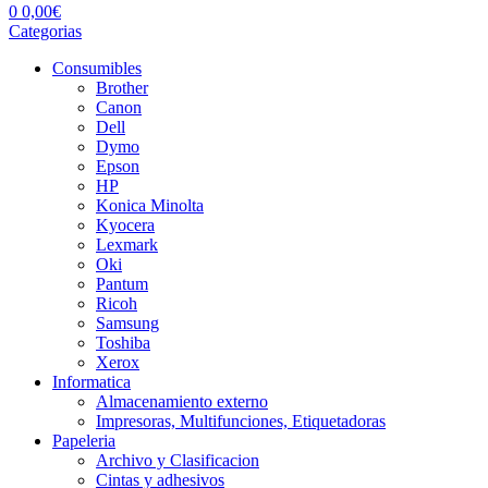
0
0,00
€
Categorias
Consumibles
Brother
Canon
Dell
Dymo
Epson
HP
Konica Minolta
Kyocera
Lexmark
Oki
Pantum
Ricoh
Samsung
Toshiba
Xerox
Informatica
Almacenamiento externo
Impresoras, Multifunciones, Etiquetadoras
Papeleria
Archivo y Clasificacion
Cintas y adhesivos