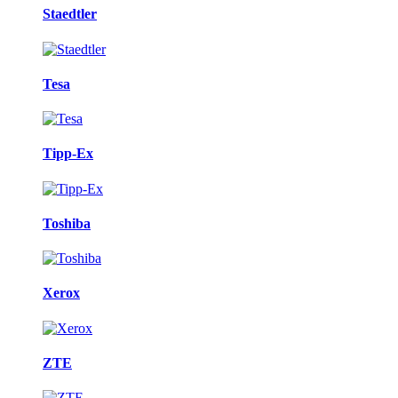
Staedtler
Tesa
Tipp-Ex
Toshiba
Xerox
ZTE