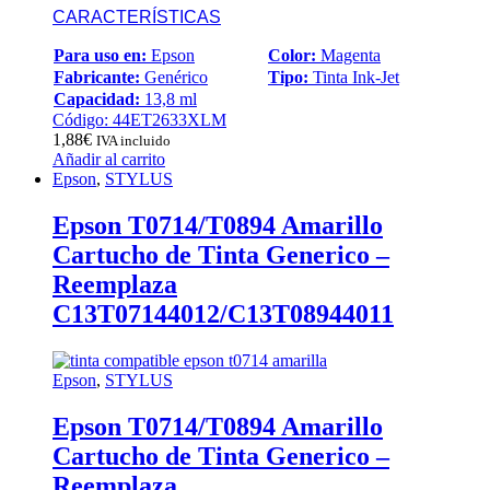
CARACTERÍSTICAS
Para uso en:
Epson
Color:
Magenta
Fabricante:
Genérico
Tipo:
Tinta Ink-Jet
Capacidad:
13,8 ml
Código: 44ET2633XLM
1,88
€
IVA incluido
Añadir al carrito
Epson
,
STYLUS
Epson T0714/T0894 Amarillo
Cartucho de Tinta Generico –
Reemplaza
C13T07144012/C13T08944011
Epson
,
STYLUS
Epson T0714/T0894 Amarillo
Cartucho de Tinta Generico –
Reemplaza