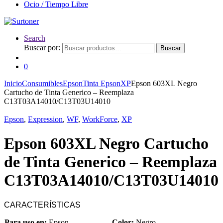
Ocio / Tiempo Libre
Search
Buscar por:
Buscar
0
Inicio
Consumibles
Epson
Tinta Epson
XP
Epson 603XL Negro
Cartucho de Tinta Generico – Reemplaza
C13T03A14010/C13T03U14010
Epson
,
Expression
,
WF
,
WorkForce
,
XP
Epson 603XL Negro Cartucho
de Tinta Generico – Reemplaza
C13T03A14010/C13T03U14010
CARACTERÍSTICAS
Para uso en:
Epson
Color:
Negro