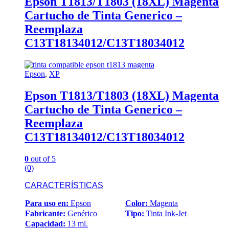
Epson T1813/T1803 (18XL) Magenta
Cartucho de Tinta Generico –
Reemplaza
C13T18134012/C13T18034012
Epson
,
XP
Epson T1813/T1803 (18XL) Magenta
Cartucho de Tinta Generico –
Reemplaza
C13T18134012/C13T18034012
0
out of 5
(0)
CARACTERÍSTICAS
Para uso en:
Epson
Color:
Magenta
Fabricante:
Genérico
Tipo:
Tinta Ink-Jet
Capacidad:
13 ml.