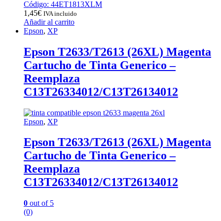
Código: 44ET1813XLM
1,45
€
IVA incluido
Añadir al carrito
Epson
,
XP
Epson T2633/T2613 (26XL) Magenta
Cartucho de Tinta Generico –
Reemplaza
C13T26334012/C13T26134012
Epson
,
XP
Epson T2633/T2613 (26XL) Magenta
Cartucho de Tinta Generico –
Reemplaza
C13T26334012/C13T26134012
0
out of 5
(0)