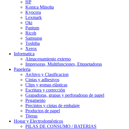
HP
Konica Minolta
Kyocera
Lexmark
Oki
Pantum
Ricoh
Samsung
Toshiba
Xerox
Informatica
Almacenamiento externo
Impresoras, Multifunciones, Etiquetadoras
Papeleria
Archivo y Clasificacion
Cintas y adhesivos
Clips y gomas elásticas
Escritura y corrección
Grapadoras, grapas y perforadoras de papel
Pegamento
Precintos y cintas de embalaje
Productos de papel
Tijeras
Hogar y Electrodomésticos
PILAS DE CONSUMO / BATERIAS