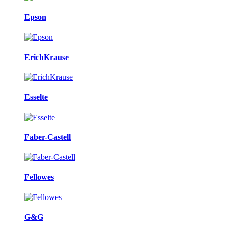
Epson
ErichKrause
Esselte
Faber-Castell
Fellowes
G&G