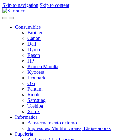
Skip to navigation
Skip to content
Consumibles
Brother
Canon
Dell
Dymo
Epson
HP
Konica Minolta
Kyocera
Lexmark
Oki
Pantum
Ricoh
Samsung
Toshiba
Xerox
Informatica
Almacenamiento externo
Impresoras, Multifunciones, Etiquetadoras
Papeleria
Archivo y Clasificacion