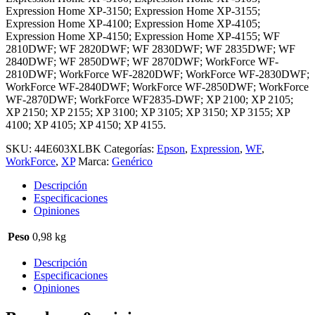
Expression Home XP-3150; Expression Home XP-3155;
Expression Home XP-4100; Expression Home XP-4105;
Expression Home XP-4150; Expression Home XP-4155; WF
2810DWF; WF 2820DWF; WF 2830DWF; WF 2835DWF; WF
2840DWF; WF 2850DWF; WF 2870DWF; WorkForce WF-
2810DWF; WorkForce WF-2820DWF; WorkForce WF-2830DWF;
WorkForce WF-2840DWF; WorkForce WF-2850DWF; WorkForce
WF-2870DWF; WorkForce WF2835-DWF; XP 2100; XP 2105;
XP 2150; XP 2155; XP 3100; XP 3105; XP 3150; XP 3155; XP
4100; XP 4105; XP 4150; XP 4155.
SKU:
44E603XLBK
Categorías:
Epson
,
Expression
,
WF
,
WorkForce
,
XP
Marca:
Genérico
Descripción
Especificaciones
Opiniones
Peso
0,98 kg
Descripción
Especificaciones
Opiniones