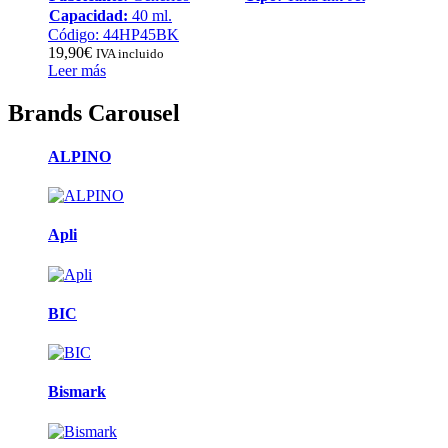
Capacidad:
40 ml.
Código: 44HP45BK
19,90
€
IVA incluido
Leer más
Brands Carousel
ALPINO
Apli
BIC
Bismark