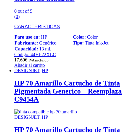
0
out of 5
(0)
CARACTERÍSTICAS
Para uso en:
HP
Color:
Color
Fabricante:
Genérico
Tipo:
Tinta Ink-Jet
Capacidad:
13 ml.
Código: 44HP22XLC
17,60
€
IVA incluido
Añadir al carrito
DESIGNJET
,
HP
HP 70 Amarillo Cartucho de Tinta
Pigmentada Generico – Reemplaza
C9454A
DESIGNJET
,
HP
HP 70 Amarillo Cartucho de Tinta