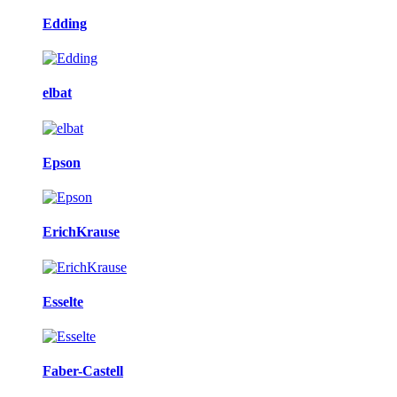
Edding
elbat
Epson
ErichKrause
Esselte
Faber-Castell