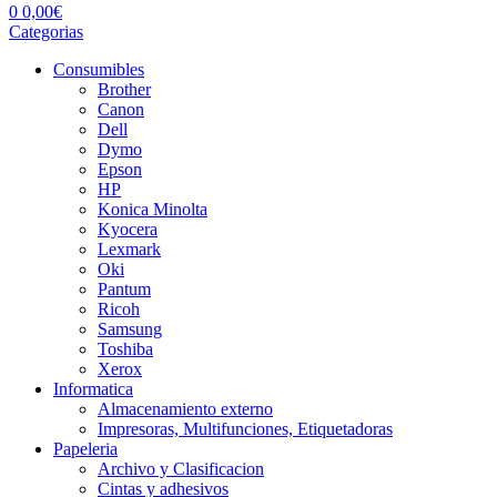
0
0,00
€
Categorias
Consumibles
Brother
Canon
Dell
Dymo
Epson
HP
Konica Minolta
Kyocera
Lexmark
Oki
Pantum
Ricoh
Samsung
Toshiba
Xerox
Informatica
Almacenamiento externo
Impresoras, Multifunciones, Etiquetadoras
Papeleria
Archivo y Clasificacion
Cintas y adhesivos