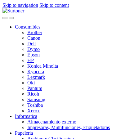
Skip to navigation
Skip to content
Consumibles
Brother
Canon
Dell
Dymo
Epson
HP
Konica Minolta
Kyocera
Lexmark
Oki
Pantum
Ricoh
Samsung
Toshiba
Xerox
Informatica
Almacenamiento externo
Impresoras, Multifunciones, Etiquetadoras
Papeleria
Archivo y Clasificacion