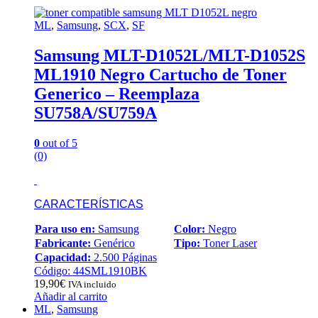
ML
,
Samsung
,
SCX
,
SF
Samsung MLT-D1052L/MLT-D1052S
ML1910 Negro Cartucho de Toner
Generico – Reemplaza
SU758A/SU759A
0
out of 5
(0)
CARACTERÍSTICAS
Para uso en:
Samsung
Color:
Negro
Fabricante:
Genérico
Tipo:
Toner Laser
Capacidad:
2.500 Páginas
Código: 44SML1910BK
19,90
€
IVA incluido
Añadir al carrito
ML
,
Samsung