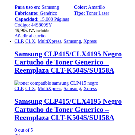
Para uso en:
Samsung
Color:
Amarillo
Fabricante:
Genérico
Tipo:
Toner Laser
Capacidad:
15.000 Páginas
Código: 44S809SY
49,90
€
IVA incluido
Añadir al carrito
CLP
,
CLX
,
MultiXpress
,
Samsung
,
Xpress
Samsung CLP415/CLX4195 Negro
Cartucho de Toner Generico –
Reemplaza CLT-K504S/SU158A
CLP
,
CLX
,
MultiXpress
,
Samsung
,
Xpress
Samsung CLP415/CLX4195 Negro
Cartucho de Toner Generico –
Reemplaza CLT-K504S/SU158A
0
out of 5