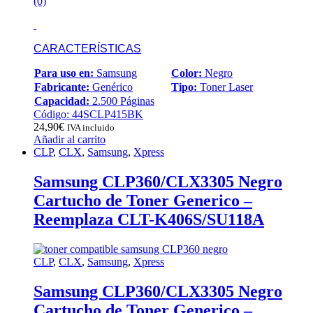
(0)
CARACTERÍSTICAS
Para uso en:
Samsung
Color:
Negro
Fabricante:
Genérico
Tipo:
Toner Laser
Capacidad:
2.500 Páginas
Código: 44SCLP415BK
24,90
€
IVA incluido
Añadir al carrito
CLP
,
CLX
,
Samsung
,
Xpress
Samsung CLP360/CLX3305 Negro
Cartucho de Toner Generico –
Reemplaza CLT-K406S/SU118A
CLP
,
CLX
,
Samsung
,
Xpress
Samsung CLP360/CLX3305 Negro
Cartucho de Toner Generico –