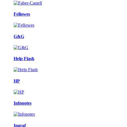
Fellowes
G&G
Help Flash
HP
Infonotes
Ingraf