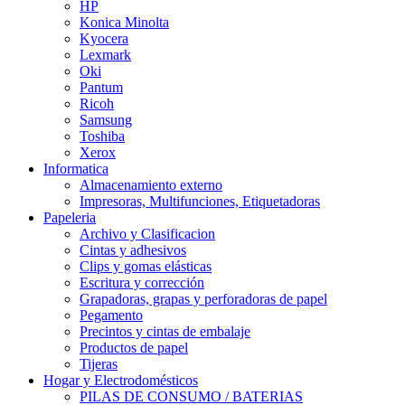
HP
Konica Minolta
Kyocera
Lexmark
Oki
Pantum
Ricoh
Samsung
Toshiba
Xerox
Informatica
Almacenamiento externo
Impresoras, Multifunciones, Etiquetadoras
Papeleria
Archivo y Clasificacion
Cintas y adhesivos
Clips y gomas elásticas
Escritura y corrección
Grapadoras, grapas y perforadoras de papel
Pegamento
Precintos y cintas de embalaje
Productos de papel
Tijeras
Hogar y Electrodomésticos
PILAS DE CONSUMO / BATERIAS