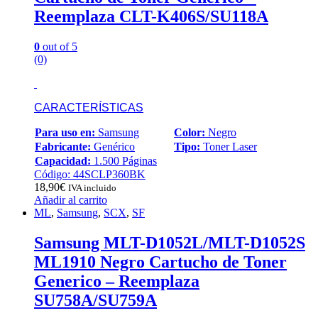
Reemplaza CLT-K406S/SU118A
0
out of 5
(0)
CARACTERÍSTICAS
Para uso en:
Samsung
Color:
Negro
Fabricante:
Genérico
Tipo:
Toner Laser
Capacidad:
1.500 Páginas
Código: 44SCLP360BK
18,90
€
IVA incluido
Añadir al carrito
ML
,
Samsung
,
SCX
,
SF
Samsung MLT-D1052L/MLT-D1052S
ML1910 Negro Cartucho de Toner
Generico – Reemplaza
SU758A/SU759A