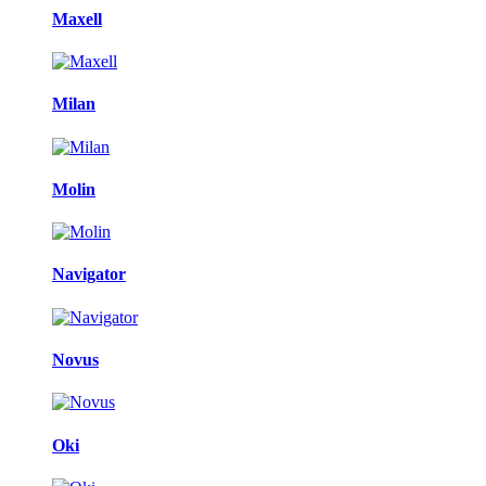
Maxell
Milan
Molin
Navigator
Novus
Oki